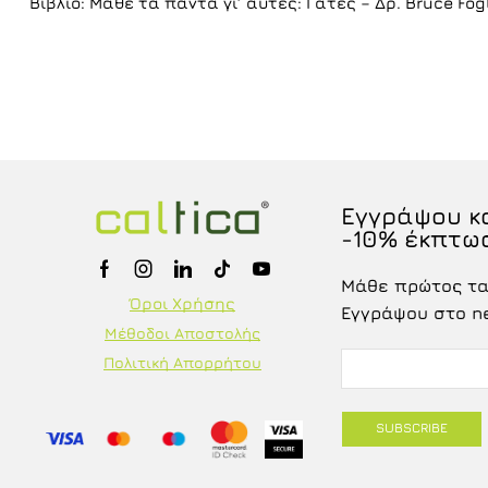
Βιβλίο: Μάθε τα πάντα γι’ αυτές: Γάτες – Δρ. Bruce Fogl
Εγγράψου κα
-10% έκπτω
Μάθε πρώτος τα 
Όροι Χρήσης
Εγγράψου στο new
Μέθοδοι Αποστολής
Πολιτική Απορρήτου