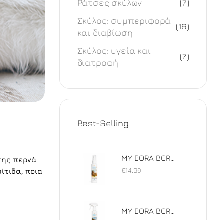
Ράτσες σκύλων
(7)
Σκύλος: συμπεριφορά
(16)
και διαβίωση
Σκύλος: υγεία και
(7)
διατροφή
Best-Selling
MY BORA BORA SUN SPRAY
 της περνά
€
14.90
ίτιδα, ποια
MY BORA BORA SUN SPRAY