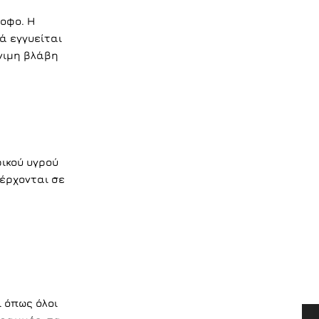
οφο. Η
ά εγγυείται
νιμη βλάβη
ρικού υγρού
 έρχονται σε
ί όπως όλοι