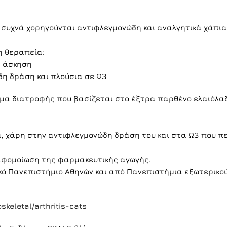
ς συχνά χορηγούνται αντιφλεγμονώδη και αναλγητικά χάπια
η θεραπεία:
ε άσκηση
η δράση και πλούσια σε Ω3
μα διατροφής που βασίζεται στο έξτρα παρθένο ελαιόλαδ
α, χάρη στην αντιφλεγμονώδη δράση του και στα Ω3 που πε
 αφομοίωση της φαρμακευτικής αγωγής.
κό Πανεπιστήμιο Αθηνών και από Πανεπιστήμια εξωτερικο
keletal/arthritis-cats