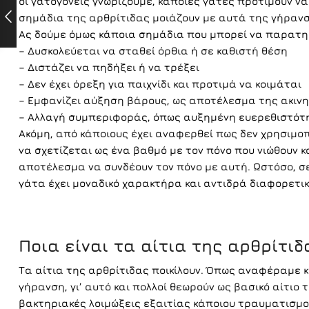
οι γατογονείς γνωρίζουμε, κάποιες γάτες προτιμούν να
σημάδια της αρθρίτιδας μοιάζουν με αυτά της γήρανσ
Ας δούμε όμως κάποια σημάδια που μπορεί να παρατ
– Δυσκολεύεται να σταθεί όρθια ή σε καθιστή θέση
– Διστάζει να πηδήξει ή να τρέξει
– Δεν έχει όρεξη για παιχνίδι και προτιμά να κοιμάται
– Εμφανίζει αύξηση βάρους, ως αποτέλεσμα της ακινη
– Αλλαγή συμπεριφοράς, όπως αυξημένη ευερεθιστότ
Ακόμη, από κάποιους έχει αναφερθεί πως δεν χρησιμοπ
να σχετίζεται ως ένα βαθμό με τον πόνο που νιώθουν 
αποτέλεσμα να συνδέουν τον πόνο με αυτή. Ωστόσο, σ
γάτα έχει μοναδικό χαρακτήρα και αντιδρά διαφορετι
Ποια είναι τα αίτια της αρθρίτιδ
Τα αίτια της αρθρίτιδας ποικίλουν. Όπως αναφέραμε 
γήρανση, γι’ αυτό και πολλοί θεωρούν ως βασικό αίτιο
βακτηριακές λοιμώξεις εξαιτίας κάποιου τραυματισμο