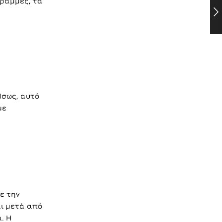
γραμμές, τα
Ίσως, αυτό
με
ε την
αι μετά από
. Η