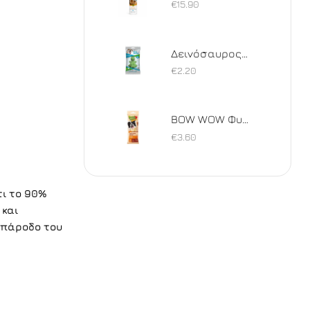
€
15.90
Δεινόσαυρος οδοντικό σνακ M
€
2.20
BOW WOW Φυσικό Κόκκαλο Συκώτι πουλερικών & Yucca
€
3.60
τι το 90%
 και
 πάροδο του