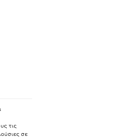
α
υς τις
λούσιες σε