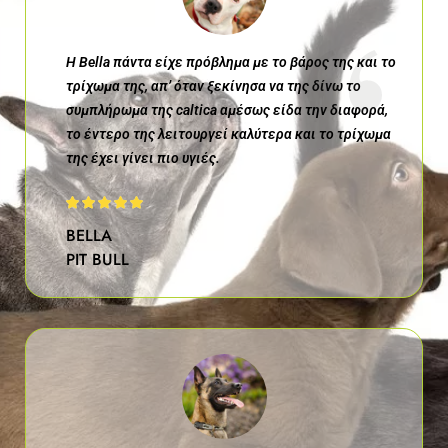
Η
Bella
πάντα είχε πρόβλημα με το βάρος της και το
τρίχωμα της, απ’ όταν ξεκίνησα να της δίνω το
συμπλήρωμα της
caltica
αμέσως είδα την διαφορά,
το έντερο της λειτουργεί καλύτερα και το τρίχωμα
της έχει γίνει πιο υγιές
.
BELLA
PIT BULL