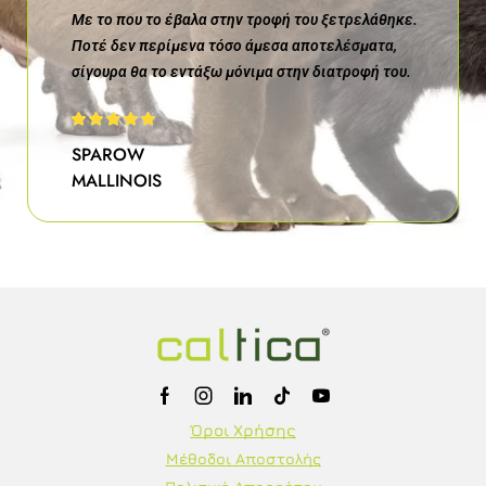
Με το που το έβαλα στην τροφή του ξετρελάθηκε.
Ποτέ δεν περίμενα τόσο άμεσα αποτελέσματα,
σίγουρα θα το εντάξω μόνιμα στην διατροφή του.
SPAROW
MALLINOIS
Όροι Χρήσης
Μέθοδοι Αποστολής