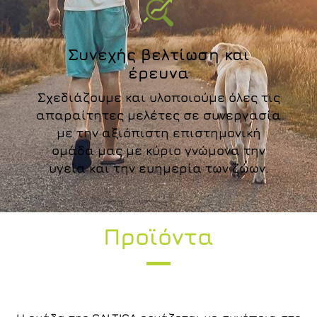
Συνεχής βελτίωση και
έρευνα
Σχεδιάζουμε και υλοποιούμε όλες τις
απαραίτητες μελέτες σε συνεργασία
με την αξιόπιστη επιστημονική
ομάδα μας με κύριο γνώμονα την
υγεία και την ευημερία των ζώων.
Προϊόντα