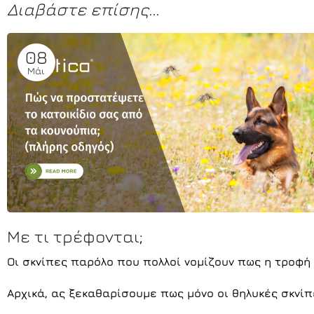
Δ
ι
α
β
ά
σ
τ
ε
ε
π
ί
σ
η
ς
.
.
.
08
Μάι
Με τι τρέφονται;
Οι σκνίπες παρόλο που πολλοί νομίζουν πως η τροφή 
Αρχικά, ας ξεκαθαρίσουμε πως μόνο οι θηλυκές σκνίπε