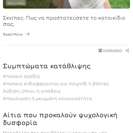
Κατοικίδια
Σκνίπες: Πως να προστατεύσετε το κατοικίδιο
σας;
Read More
23/05/2023
Συμπτώματα κατάθλιψης
Απώλεια όρεξης
Απώλεια ενδιαφέροντος για παιχνίδι ή βόλτες
Αύξηση ύπνου ή απάθεια
Απομόνωση ή μειωμένη κοινωνικότητα
Αίτια που προκαλούν ψυχολογική
δυσφορία
Μεταβολές στο περιβάλλον (μετακόμιση, νέα