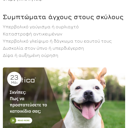
Συμπτώματα άγχους στους σκύλους
Υπερβολικό γαύγισμα ή ουρλιαχτό
Καταστροφή αντικειμένων
Υπερβολικό γλείψιμο ή δάγκωμα του εαυτού τους
Δυσκολία στον ύπνο ή υπερδιέγερση
Δίψα ή αυξημένη ούρηση
23
Μάι